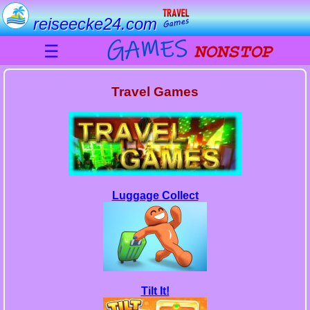
reiseecke24.com
☰
Travel Games
Luggage Collect
Tilt It!