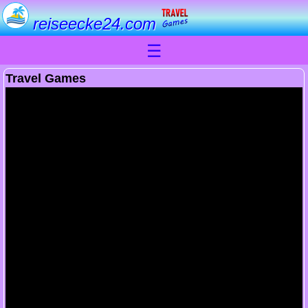
reiseecke24.com
☰
Travel Games