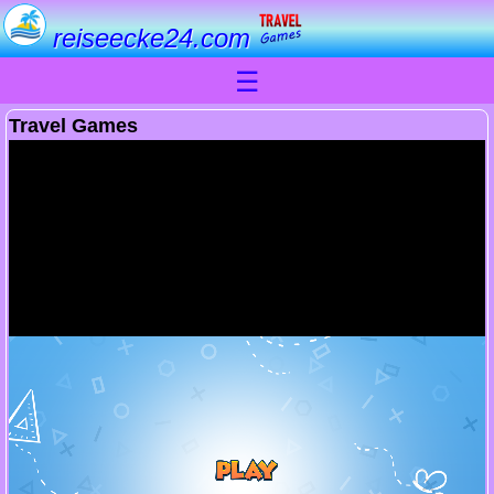
reiseecke24.com
☰
Travel Games