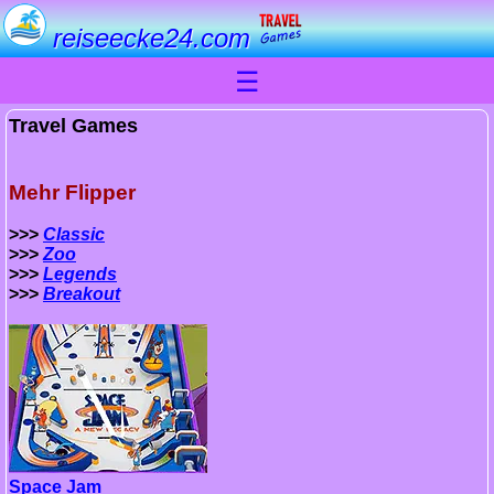
reiseecke24.com
☰
Travel Games
Mehr Flipper
>>>
Classic
>>>
Zoo
>>>
Legends
>>>
Breakout
Space Jam