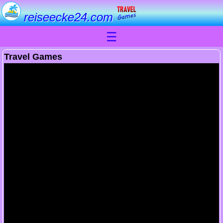
reiseecke24.com
☰
Travel Games