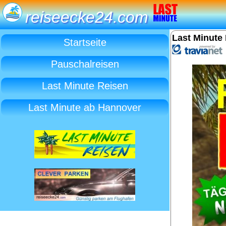
reiseecke24.com
Last Minute
Startseite
Pauschalreisen
Last Minute Reisen
Last Minute ab Hannover