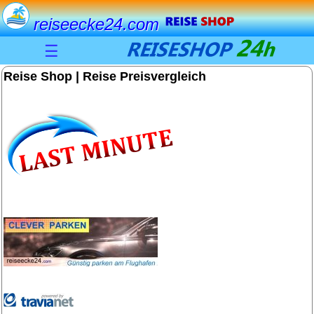
reiseecke24.com
☰
Reise Shop | Reise Preisvergleich