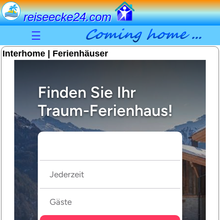
reiseecke24.com
☰
Interhome | Ferienhäuser