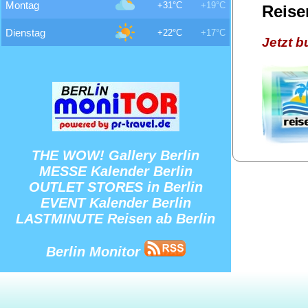
Montag
+31°C
+19°C
Reise
Dienstag
+22°C
+17°C
Jetzt 
THE WOW! Gallery Berlin
MESSE Kalender Berlin
OUTLET STORES in Berlin
EVENT Kalender Berlin
LASTMINUTE Reisen ab Berlin
Berlin Monitor