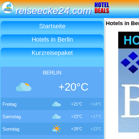
reiseecke24.com
Hotels in Be
Startseite
Hotels in Berlin
Kurzreisepaket
BERLIN
+20°C
Freitag
+21°C
+14°C
Samstag
+23°C
+17°C
Sonntag
+29°C
+23°C